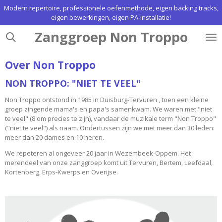
Modern repertoire, professionele oefenmethode, eigen backing tracks,
Ga
eigen bewerkingen, eigen PA-installatie!
direct
naar
Zanggroep Non Troppo
de
hoofdinhoud
Over Non Troppo
NON TROPPO: "NIET TE VEEL"
Non Troppo ontstond in 1985 in Duisburg-Tervuren , toen een kleine
groep zingende mama's en papa's samenkwam. We waren met "niet
te veel" (8 om precies te zijn), vandaar de muzikale term "Non Troppo"
("niet te veel") als naam. Ondertussen zijn we met meer dan 30 leden:
meer dan 20 dames en 10 heren.
We repeteren al ongeveer 20 jaar in Wezembeek-Oppem. Het
merendeel van onze zanggroep komt uit Tervuren, Bertem, Leefdaal,
Kortenberg, Erps-Kwerps en Overijse.