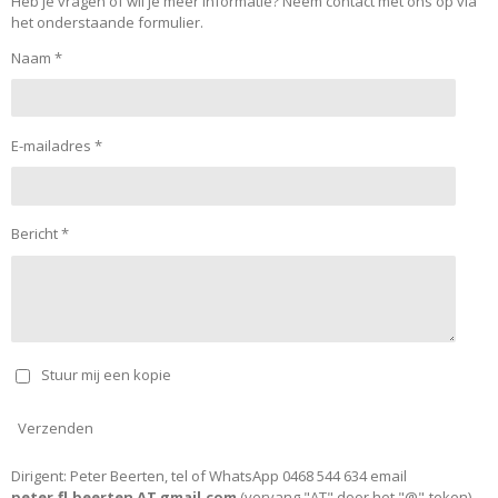
Heb je vragen of wil je meer informatie? Neem contact met ons op via
het onderstaande formulier.
Naam *
E-mailadres *
Bericht *
Stuur mij een kopie
Verzenden
Dirigent: Peter Beerten, tel of WhatsApp 0468 544 634 email
peter.fl.beerten AT gmail.com
(vervang "AT" door het "@"-teken).